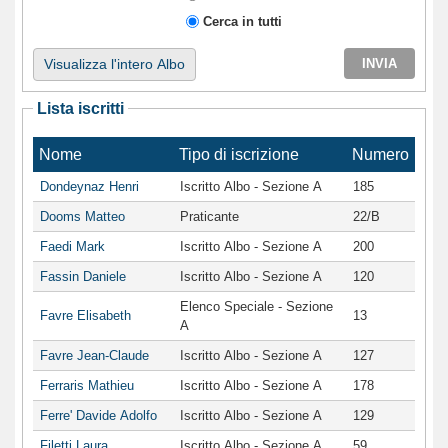
Cerca in tutti
Visualizza l'intero Albo
Lista iscritti
Nome
Tipo di iscrizione
Numero
Dondeynaz Henri
Iscritto Albo - Sezione A
185
Dooms Matteo
Praticante
22/B
Faedi Mark
Iscritto Albo - Sezione A
200
Fassin Daniele
Iscritto Albo - Sezione A
120
Elenco Speciale - Sezione
Favre Elisabeth
13
A
Favre Jean-Claude
Iscritto Albo - Sezione A
127
Ferraris Mathieu
Iscritto Albo - Sezione A
178
Ferre' Davide Adolfo
Iscritto Albo - Sezione A
129
Filetti Laura
Iscritto Albo - Sezione A
59