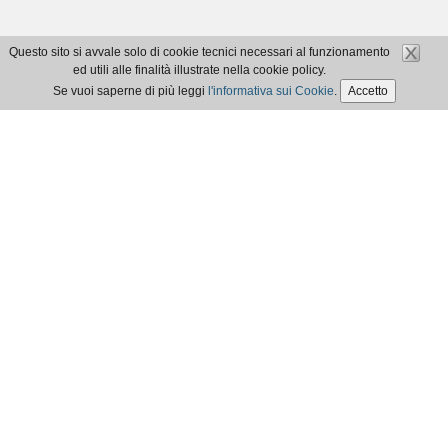
Questo sito si avvale solo di cookie tecnici necessari al funzionamento
ed utili alle finalità illustrate nella cookie policy.
Se vuoi saperne di più leggi
l'informativa sui Cookie
.
Accetto
Ordine dei Dottori Commercialisti e degli Esperti Contabili di Aosta
Codice Fiscale 91051650074 - ©2017
Privacy Policy
|
Cookie Policy
|
Accessibilità
Realizzato da
Webloom srl
Contatti segreteria
Via Porta Pretoria, 41 - 11100 Aosta
Tel: 0165.40.872 - FAX: 0165.40.872
segreteria@odcec.aosta.it
odcec.aosta.segreteria@pec.it
I contatti possono essere utilizzati anche per segnalare eventuali non
conformità ai requisiti di accessibilità di cui al D.lgs. 10 agosto 2018, n.
106 eventualmente rilevati dagli utenti