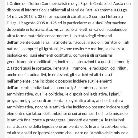
L'Ordine dei Dottori Commercialisti e degli Esperti Contabili di Aosta non
dispone di informazioni ambientali ai sensi dell'art. 40 comma II D.Lgs.
14 marzo 2013 n. 33 (informazioni di cui all'art. 2 comma I lettera a
D.Lgs. 19 agosto 2005 n. 195 ed in particolare: qualsiasi informazione
disponibile in forma scritta, visiva, sonora, elettronica od in qualunque
altra forma materiale concernente: 1. lo stato degli elementi
dell'ambiente quali l'aria, l'atmosfera, l'acqua, il suolo, il territorio, i siti
naturali, compresi gli igrotopi, le zone costiere e marine, la diversità
biologica ed i suoi elementi costitutivi, compresi gli organismi
geneticamente modificati, e, inoltre, le interazioni tra questi elementi;
2. fattori quali le sostanze, l'energia, il rumore, le radiazioni od i rifiuti,
anche quelli radioattivi, le emissioni, gli scarichi ed altri rilasci
nell'ambiente, che incidono o possono incidere sugli elementi
dell'ambiente, individuati al numero 1; 3. le misure, anche
amministrative, quali le politiche, le disposizioni legislative, i piani, i
programmi, gli accordi ambientali e ogni altro atto, anche di natura
amministrativa, nonché le attività che incidono o possono incidere sugli
elementi e sui fattori dell'ambiente di cui ai numeri 1 e 2, e le misure o
le attività finalizzate a proteggere i suddetti elementi; 4. le relazioni
sull'attuazione della legislazione ambientale; 5. le analisi costi-benefici
ed altre analisi ed ipotesi economiche, usate nell'ambito delle misure e