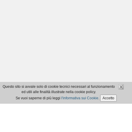
Questo sito si avvale solo di cookie tecnici necessari al funzionamento
ed utili alle finalità illustrate nella cookie policy.
Se vuoi saperne di più leggi
l'informativa sui Cookie
.
Accetto
Ordine dei Dottori Commercialisti e degli Esperti Contabili di Aosta
Codice Fiscale 91051650074 - ©2017
Privacy Policy
|
Cookie Policy
|
Accessibilità