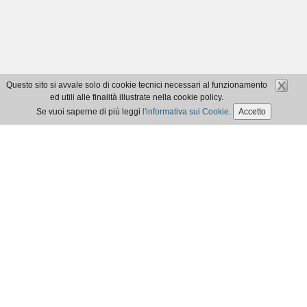
Questo sito si avvale solo di cookie tecnici necessari al funzionamento
ed utili alle finalità illustrate nella cookie policy.
Se vuoi saperne di più leggi
l'informativa sui Cookie
.
Accetto
Ordine dei Dottori Commercialisti e degli Esperti Contabili di Aosta
Codice Fiscale 91051650074 - ©2017
Privacy Policy
|
Cookie Policy
|
Accessibilità
Realizzato da
Webloom srl
Contatti segreteria
Via Porta Pretoria, 41 - 11100 Aosta
Tel: 0165.40.872 - FAX: 0165.40.872
segreteria@odcec.aosta.it
odcec.aosta.segreteria@pec.it
I contatti possono essere utilizzati anche per segnalare eventuali non