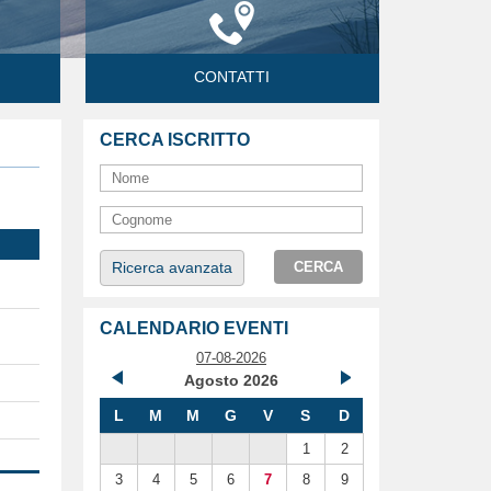
CONTATTI
CERCA ISCRITTO
Ricerca avanzata
CERCA
CALENDARIO EVENTI
07-08-2026
Agosto 2026
L
M
M
G
V
S
D
1
2
3
4
5
6
7
8
9