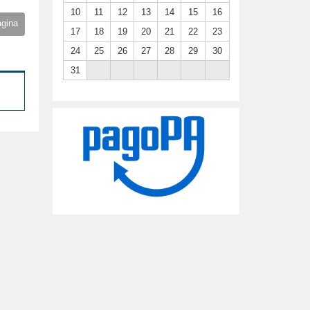
10
11
12
13
14
15
16
agina
17
18
19
20
21
22
23
24
25
26
27
28
29
30
31