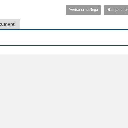
Avvisa un collega
Stampa la p
cumenti