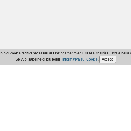
olo di cookie tecnici necessari al funzionamento ed utili alle finalità illustrate nella 
Se vuoi saperne di più leggi
l'informativa sui Cookie
.
Accetto
mmercialisti e degli Esperti Contabili di Aosta
4 - ©2017
Privacy Policy
|
Cookie Policy
|
Accessibilità
Realizzato da
Webloom srl